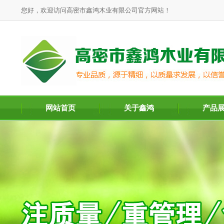
您好，欢迎访问高密市鑫鸿木业有限公司官方网站！
网站首页
关于鑫鸿
产品