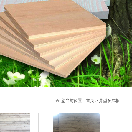
您当前位置：
首页
> 异型多层板